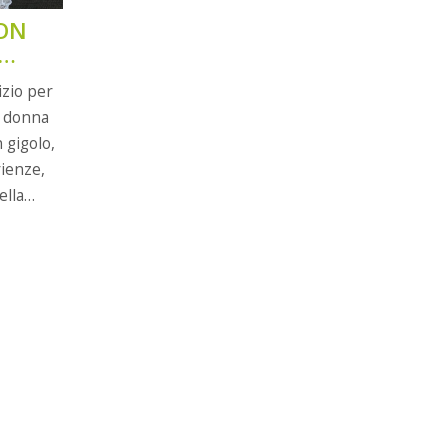
CON
izio per
a donna
 gigolo,
rienze,
ella