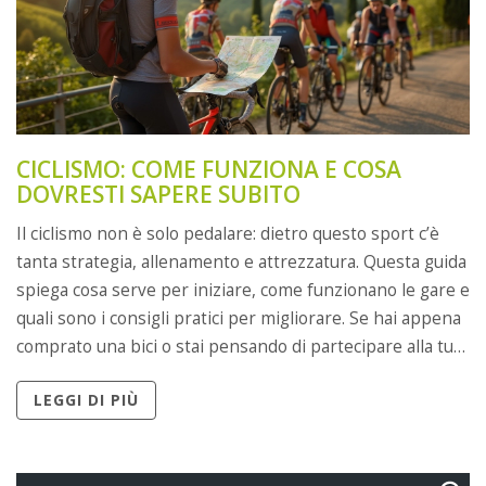
CICLISMO: COME FUNZIONA E COSA
DOVRESTI SAPERE SUBITO
Il ciclismo non è solo pedalare: dietro questo sport c’è
tanta strategia, allenamento e attrezzatura. Questa guida
spiega cosa serve per iniziare, come funzionano le gare e
quali sono i consigli pratici per migliorare. Se hai appena
comprato una bici o stai pensando di partecipare alla tua
prima granfondo, qui trovi informazioni concrete e dritte
LEGGI DI PIÙ
semplici. Scopri come allenarti meglio, evitare errori tipici
e capire davvero il mondo del ciclismo.