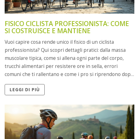
FISICO CICLISTA PROFESSIONISTA: COME
SI COSTRUISCE E MANTIENE
Vuoi capire cosa rende unico il fisico di un ciclista
professionista? Qui scopri dettagli pratici: dalla massa
muscolare tipica, come si allena ogni parte del corpo,
trucchi alimentari per resistere ore in sella, errori
comuni che ti rallentano e come i pro si riprendono dopo
gli sforzi estremi. Tutti i consigli vengono dal mondo
LEGGI DI PIÙ
reale, facilmente adattabili anche per chi pedala solo per
passione. Sfatiamo anche qualche mito: non serve
sempre ‘soffrire’ e saltare i pasti.