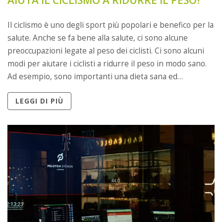
Il ciclismo è uno degli sport più popolari e benefico per la
salute. Anche se fa bene alla salute, ci sono alcune
preoccupazioni legate al peso dei ciclisti. Ci sono alcuni
modi per aiutare i ciclisti a ridurre il peso in modo sano.
Ad esempio, sono importanti una dieta sana ed
equilibrata, l'esercizio fisico regolare, l'idratazione e il
LEGGI DI PIÙ
riposo adeguato. Inoltre, i ciclisti dovrebbero evitare di
fare diete estreme e scelte alimentari non salutari.
Seguendo questi consigli, i ciclisti possono raggiungere
un peso corporeo sano e migliorare le loro prestazioni
sportive.