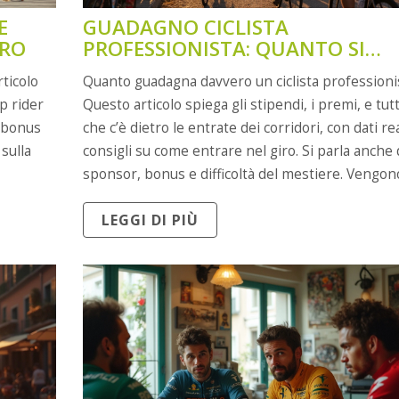
E
GUADAGNO CICLISTA
RO
PROFESSIONISTA: QUANTO SI
GUADAGNA DAVVERO SU DUE R
rticolo
Quanto guadagna davvero un ciclista professioni
op rider
Questo articolo spiega gli stipendi, i premi, e tutt
i bonus
che c’è dietro le entrate dei corridori, con dati rea
sulla
consigli su come entrare nel giro. Si parla anche 
sponsor, bonus e difficoltà del mestiere. Vengon
copri i
presentate differenze tra top rider e gregari. N
LEGGI DI PIÙ
gli per
mancano dritte concrete per chi sogna di pedalar
a
grandi.