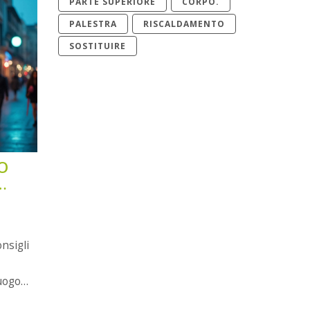
PARTE SUPERIORE
CORPO.
PALESTRA
RISCALDAMENTO
SOSTITUIRE
O
nsigli
luogo
l