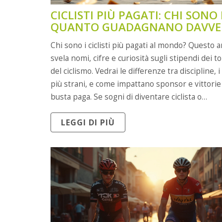
CICLISTI PIÙ PAGATI: CHI SONO 
QUANTO GUADAGNANO DAVVE
Chi sono i ciclisti più pagati al mondo? Questo a
svela nomi, cifre e curiosità sugli stipendi dei t
del ciclismo. Vedrai le differenze tra discipline, 
più strani, e come impattano sponsor e vittorie 
busta paga. Se sogni di diventare ciclista o
semplicemente ti piace il mondo della bici, qui s
LEGGI DI PIÙ
retroscena mai raccontati. Occhio anche ai consi
chi vuole fare strada, anche senza diventare un
superstar.