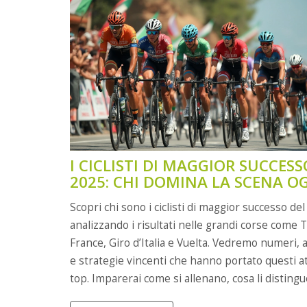
I CICLISTI DI MAGGIOR SUCCESS
2025: CHI DOMINA LA SCENA O
Scopri chi sono i ciclisti di maggior successo del
analizzando i risultati nelle grandi corse come 
France, Giro d’Italia e Vuelta. Vedremo numeri, 
e strategie vincenti che hanno portato questi atl
top. Imparerai come si allenano, cosa li distingu
perché sono diventati delle vere icone per i fan