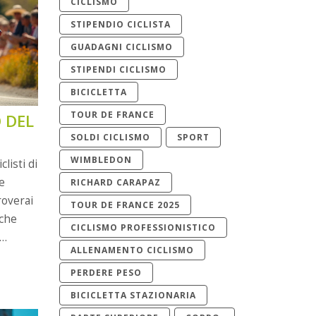
CICLISMO
STIPENDIO CICLISTA
GUADAGNI CICLISMO
STIPENDI CICLISMO
BICICLETTA
TOUR DE FRANCE
O DEL
SOLDI CICLISMO
SPORT
WIMBLEDON
listi di
e
RICHARD CARAPAZ
roverai
TOUR DE FRANCE 2025
 che
CICLISMO PROFESSIONISTICO
ALLENAMENTO CICLISMO
ati al
na di
PERDERE PESO
BICICLETTA STAZIONARIA
i