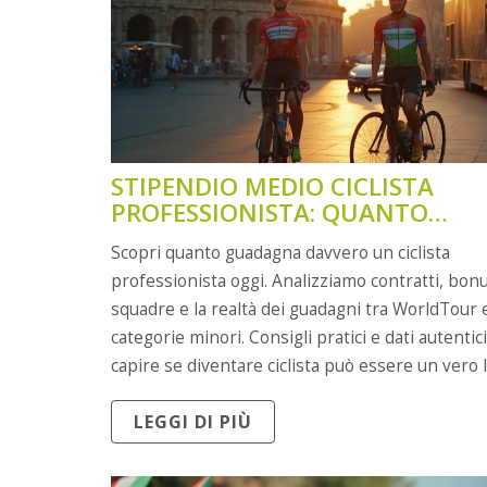
STIPENDIO MEDIO CICLISTA
PROFESSIONISTA: QUANTO
GUADAGNA DAVVERO UN PRO?
Scopri quanto guadagna davvero un ciclista
professionista oggi. Analizziamo contratti, bonu
squadre e la realtà dei guadagni tra WorldTour 
categorie minori. Consigli pratici e dati autentic
capire se diventare ciclista può essere un vero 
solo una passione. Sveliamo curiosità, differenze
LEGGI DI PIÙ
campioni e chi fatica dietro le quinte. Trovi anch
utili su come funzionano gli stipendi e cosa asp
nel 2025.