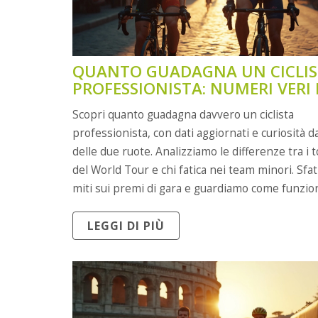
QUANTO GUADAGNA UN CICLI
PROFESSIONISTA: NUMERI VERI 
RETROSCENA
Scopri quanto guadagna davvero un ciclista
professionista, con dati aggiornati e curiosità 
delle due ruote. Analizziamo le differenze tra i 
del World Tour e chi fatica nei team minori. Sfa
miti sui premi di gara e guardiamo come funzio
bonus, gli sponsor e i contratti. Se vuoi capire 
LEGGI DI PIÙ
il denaro nel ciclismo, qui trovi risposte concrete
per orientarti.