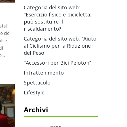
Categoria del sito web:
"Esercizio fisico e bicicletta:
UOTE
può sostituire il
sta?
riscaldamento?
o ciò
Categoria del sito web: "Aiuto
li e
al Ciclismo per la Riduzione
di
del Peso
o
"Accessori per Bici Peloton"
on
e tra i
Intrattenimento
Spettacolo
Lifestyle
Archivi