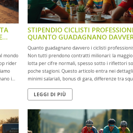
STA
STIPENDIO CICLISTI PROFESSIONI
E
QUANTO GUADAGNANO DAVVE
Quanto guadagnano davvero i ciclisti professioni
dal mondo
Non tutti prendono contratti milionari: la maggio
top rider
lotta per cifre normali, spesso sotto i riflettori s
tiamo
poche stagioni. Questo articolo entra nei dettagli
nano i
minimi salariali, bonus di gara, differenze tra sq
come gira
curiosità sui veri guadagni dei grandi nomi. Scop
LEGGI DI PIÙ
 e utili
come alcuni integrano lo stipendio con
sponsorizzazioni e social. Ti stupirà la realtà diet
maglie colorate.