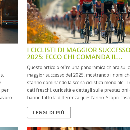
I CICLISTI DI MAGGIOR SUCCESS
2025: ECCO CHI COMANDA IL
GRUPPO
Questo articolo offre una panoramica chiara sui cic
s,
maggior successo del 2025, mostrando i nomi ch
e
stanno dominando la scena ciclistica mondiale. T
i per
dati freschi, curiosità e dettagli sulle prestazioni
lavoro o
hanno fatto la differenza quest'anno. Scopri cosa
 tra i
distingue questi atleti e quali scelte li hanno port
LEGGI DI PIÙ
e dritte
vertice. Non mancano consigli pratici per chi sog
ettarsi
seguire le loro orme. L'articolo è pensato per
appassionati e curiosi che vogliono capire come s