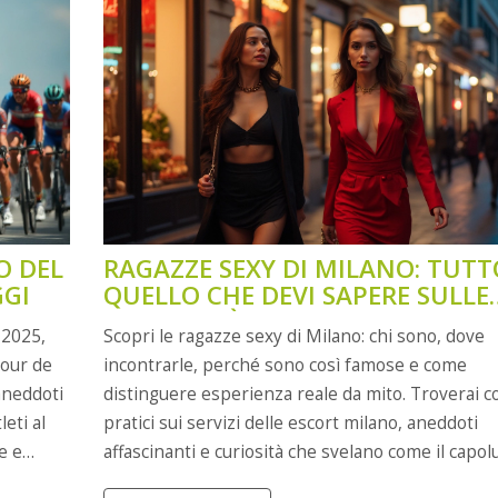
diventa vincenti nel ciclismo di oggi.
O DEL
RAGAZZE SEXY DI MILANO: TUTT
GGI
QUELLO CHE DEVI SAPERE SULLE
ESCORT PIÙ RICHIESTE
 2025,
Scopri le ragazze sexy di Milano: chi sono, dove
Tour de
incontrarle, perché sono così famose e come
aneddoti
distinguere esperienza reale da mito. Troverai co
eti al
pratici sui servizi delle escort milano, aneddoti
e e
affascinanti e curiosità che svelano come il capo
. Un
lombardo sia diventato il centro dell’eleganza, de