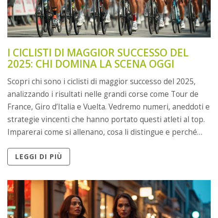
I CICLISTI DI MAGGIOR SUCCESSO DEL
2025: CHI DOMINA LA SCENA OGGI
Scopri chi sono i ciclisti di maggior successo del 2025,
analizzando i risultati nelle grandi corse come Tour de
France, Giro d’Italia e Vuelta. Vedremo numeri, aneddoti e
strategie vincenti che hanno portato questi atleti al top.
Imparerai come si allenano, cosa li distingue e perché
sono diventati delle vere icone per i fan. Un viaggio tra
LEGGI DI PIÙ
record personali, sponsor e nuove tendenze del ciclismo
moderno. Consigli utili anche per chi sogna di salire di
livello in questo sport.