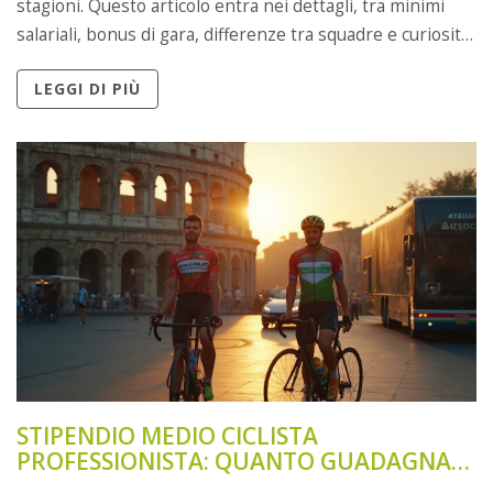
stagioni. Questo articolo entra nei dettagli, tra minimi
salariali, bonus di gara, differenze tra squadre e curiosità
sui veri guadagni dei grandi nomi. Scopri anche come
LEGGI DI PIÙ
alcuni integrano lo stipendio con sponsorizzazioni e
social. Ti stupirà la realtà dietro le maglie colorate.
STIPENDIO MEDIO CICLISTA
PROFESSIONISTA: QUANTO GUADAGNA
DAVVERO UN PRO?