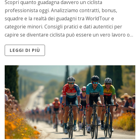
Scopri quanto guadagna davvero un ciclista
professionista oggi. Analizziamo contratti, bonus,
squadre e la realtà dei guadagni tra WorldTour e
categorie minori. Consigli pratici e dati autentici per
capire se diventare ciclista può essere un vero lavoro o
solo una passione. Sveliamo curiosità, differenze tra i
LEGGI DI PIÙ
campioni e chi fatica dietro le quinte. Trovi anche dritte
utili su come funzionano gli stipendi e cosa aspettarsi nel
2025.