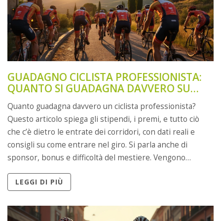
GUADAGNO CICLISTA PROFESSIONISTA:
QUANTO SI GUADAGNA DAVVERO SU
DUE RUOTE
Quanto guadagna davvero un ciclista professionista?
Questo articolo spiega gli stipendi, i premi, e tutto ciò
che c’è dietro le entrate dei corridori, con dati reali e
consigli su come entrare nel giro. Si parla anche di
sponsor, bonus e difficoltà del mestiere. Vengono
presentate differenze tra top rider e gregari. Non
LEGGI DI PIÙ
mancano dritte concrete per chi sogna di pedalare tra i
grandi.