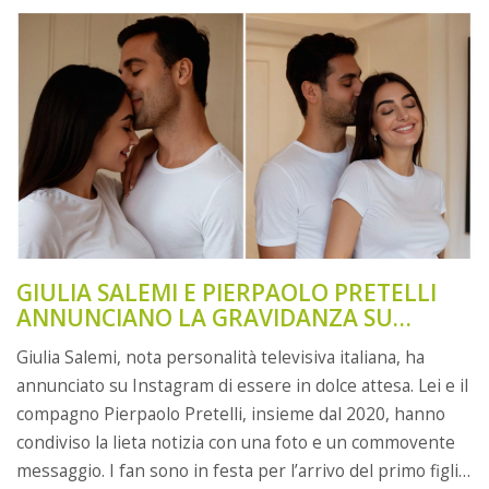
GIULIA SALEMI E PIERPAOLO PRETELLI
ANNUNCIANO LA GRAVIDANZA SU
INSTAGRAM: UN NUOVO CAPITOLO PER
Giulia Salemi, nota personalità televisiva italiana, ha
LA COPPIA DI CELEBRITÀ ITALIANE
annunciato su Instagram di essere in dolce attesa. Lei e il
compagno Pierpaolo Pretelli, insieme dal 2020, hanno
condiviso la lieta notizia con una foto e un commovente
messaggio. I fan sono in festa per l’arrivo del primo figlio