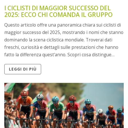
I CICLISTI DI MAGGIOR SUCCESSO DEL
2025: ECCO CHI COMANDA IL GRUPPO
Questo articolo offre una panoramica chiara sui ciclisti di
maggior successo del 2025, mostrando i nomi che stanno
dominando la scena ciclistica mondiale. Troverai dati
freschi, curiosità e dettagli sulle prestazioni che hanno
fatto la differenza quest'anno. Scopri cosa distingue
questi atleti e quali scelte li hanno portati al vertice. Non
LEGGI DI PIÙ
mancano consigli pratici per chi sogna di seguire le loro
orme. L'articolo è pensato per appassionati e curiosi che
vogliono capire come si diventa vincenti nel ciclismo di
oggi.