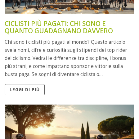
CICLISTI PIÙ PAGATI: CHI SONO E
QUANTO GUADAGNANO DAVVERO
Chi sono i ciclisti più pagati al mondo? Questo articolo
svela nomi, cifre e curiosità sugli stipendi dei top rider
del ciclismo. Vedrai le differenze tra discipline, i bonus
più strani, e come impattano sponsor e vittorie sulla
busta paga. Se sogni di diventare ciclista o
semplicemente ti piace il mondo della bici, qui scopri i
LEGGI DI PIÙ
retroscena mai raccontati. Occhio anche ai consigli per
chi vuole fare strada, anche senza diventare una
superstar.